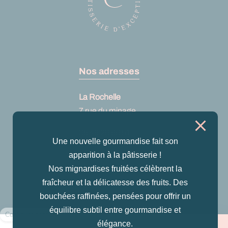
Nos adresses
La Rochelle
7 rue du minage
05 46 29 66 51
Une nouvelle gourmandise fait son
Voir sur Google
apparition à la pâtisserie !
maps
Nos mignardises fruitées célèbrent la
fraîcheur et la délicatesse des fruits. Des
bouchées raffinées, pensées pour offrir un
Nous suivre
équilibre subtil entre gourmandise et
Instagram
élégance.