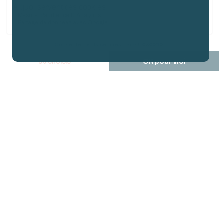
0
Théo Chereau,
orfèvre en
pâtisserie