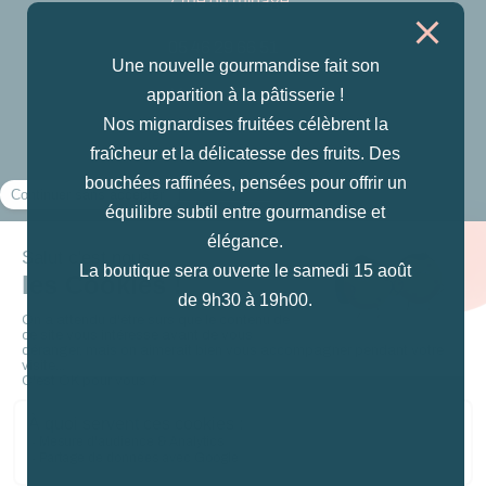
7 rue du minage
05 46 29 66 51
Une nouvelle gourmandise fait son
Voir sur Google
apparition à la pâtisserie !
maps
Nos mignardises fruitées célèbrent la
fraîcheur et la délicatesse des fruits. Des
Nous suivre
bouchées raffinées, pensées pour offrir un
équilibre subtil entre gourmandise et
Instagram
élégance.
La boutique sera ouverte le samedi 15 août
Facebook
de 9h30 à 19h00.
Mentions légales
Politique de confidentialité
0